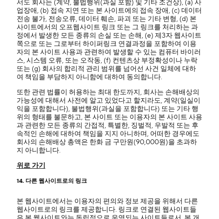
서도 회사는 (계약, 불법행위(과실 포함) 및 기타 조건상), (a) 사
업장애, (b) 접속 지연 또는 본 사이트에의 접속 장애, (c) 데이터
전송 불가, 전송오류, 데이터 훼손, 파괴 또는 기타 변형, (d) 본
사이트에서의 오프웹사이트 링크 또는 그 링크를 처리하는 과
정에서 발생한 모든 종류의 손실 또는 손해, (e) 제3자 웹사이트
쪽으로 또는 그로부터 하이퍼링크 연결과정을 포함하여 이용
자의 본 사이트 사용과 관련하여 발생할 수 있는 컴퓨터 바이러
스, 시스템 오류, 또는 오작동, (f) 컨텐츠상 부정확성이나 누락
또는 (g) 회사의 합리적 관리 범위를 넘어선 사건 일체에 대하
여 책임을 부담하지 아니함에 대하여 동의합니다.
또한 관련 법률이 허용하는 최대 한도까지, 회사는 손해배상의
가능성에 대해서 사전에 알고 있었다고 할지라도, 계약(일실이
익을 포함합니다), 불법행위(과실을 포함합니다) 또는 기타 행
위의 형태를 불문하고, 본 사이트 또는 이용자의 본 사이트 사용
과 관련한 모든 종류의 간접적, 특별한, 징벌적, 우발적 또는 후
속적인 손해에 대하여 책임을 지지 아니하며, 어떠한 경우에도
회사의 손해배상 총액은 한화 금 구만원(90,000원)을 초과하
지 아니합니다.
위로 가기
14. 다른 웹사이트로의 링크
본 웹사이트에서는 이용자의 편의와 정보 제공을 위해서 다른
웹사이트로의 링크를 제공합니다. 링크로 연결된 웹사이트들
은 본 웹사이트와는 독립적으로 운영되는 사이트들로서, 본 개