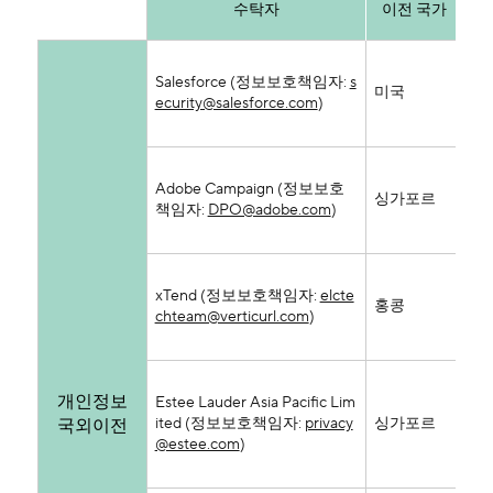
수탁자
이전 국가
성
Salesforce (정보보호책임자:
s
일 
미국
ecurity@salesforce.com
)
내
료
성명
Adobe Campaign (정보보호
ID
싱가포르
책임자:
DPO@adobe.com
)
정
여
성명
xTend (정보보호책임자:
elcte
ID
홍콩
chteam@verticurl.com
)
정
여
성명
개인정보
Estee Lauder Asia Pacific Lim
ID
ited (정보보호책임자:
privacy
싱가포르
정
국외이전
@estee.com
)
포
상